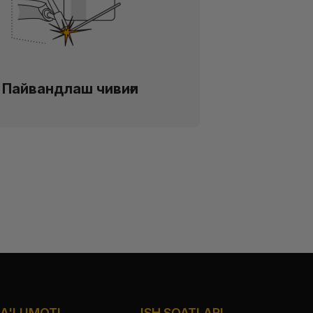
Пайвандлаш чивиғи
A'LUMOTI
ISH SOATLARI