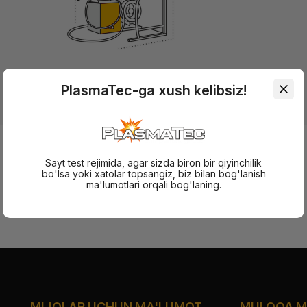
Пайвандлаш симлари
PlasmaTec-ga xush kelibsiz!
Sayt test rejimida, agar sizda biron bir qiyinchilik
bo'lsa yoki xatolar topsangiz, biz bilan bog'lanish
ma'lumotlari orqali bog'laning.
MIJOLAR UCHUN MA'LUMOT
MULOQA M